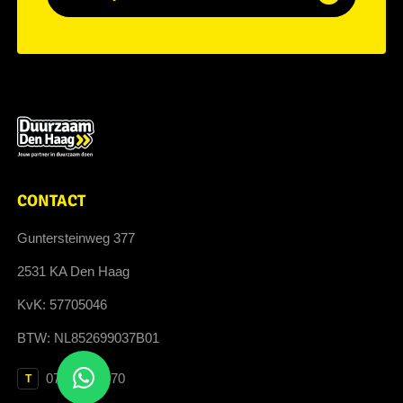
CONTACT
Guntersteinweg 377
2531 KA Den Haag
KvK: 57705046
BTW: NL852699037B01
070 364 3070
T