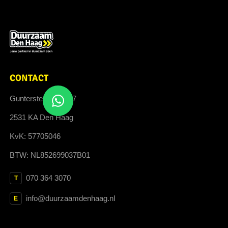
CONTACT
Guntersteinweg 377
2531 KA Den Haag
KvK: 57705046
BTW: NL852699037B01
070 364 3070
T
info@duurzaamdenhaag.nl
E