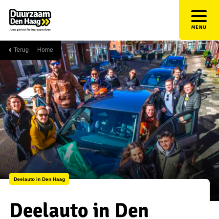
MENU
Terug
Home
Deelauto in Den Haag
Deelauto in Den