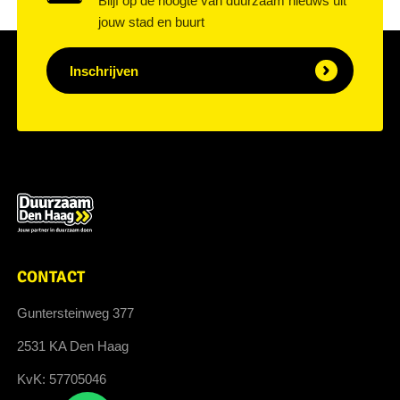
Blijf op de hoogte van duurzaam nieuws uit
jouw stad en buurt
Inschrijven
CONTACT
Guntersteinweg 377
2531 KA Den Haag
KvK: 57705046