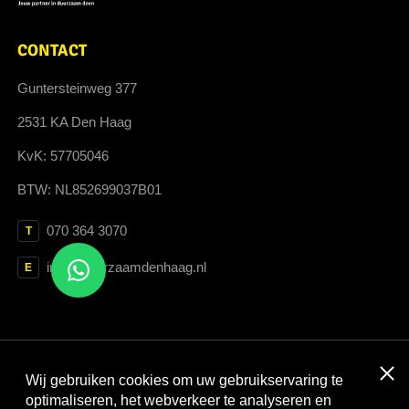
CONTACT
Guntersteinweg 377
2531 KA Den Haag
KvK: 57705046
BTW: NL852699037B01
070 364 3070
T
info@duurzaamdenhaag.nl
E
Clos
Wij gebruiken cookies om uw gebruikservaring te
Met dank aan:
optimaliseren, het webverkeer te analyseren en