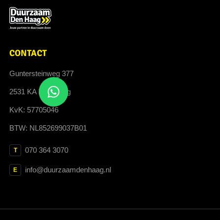
CONTACT
Guntersteinweg 377
2531 KA Den Haag
KvK: 57705046
BTW: NL852699037B01
070 364 3070
T
info@duurzaamdenhaag.nl
E