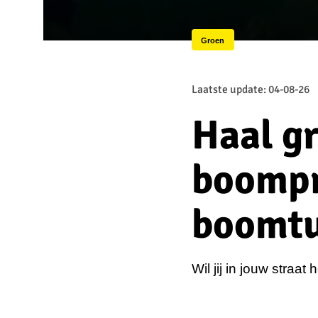
Groen
Laatste update: 04-08-26
Haal g
boompr
boomtu
Wil jij in jouw straa