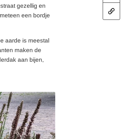
traat gezellig en
k meteen een bordje
je aarde is meestal
lanten maken de
derdak aan bijen,