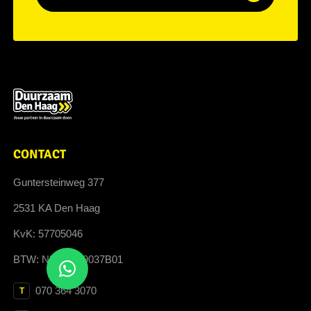
CONTACT
Guntersteinweg 377
2531 KA Den Haag
KvK: 57705046
BTW: NL852699037B01
070 364 3070
T