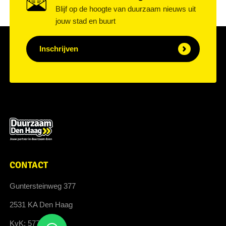
Blijf op de hoogte van duurzaam nieuws uit
jouw stad en buurt
Inschrijven
CONTACT
Guntersteinweg 377
2531 KA Den Haag
KvK: 57705046