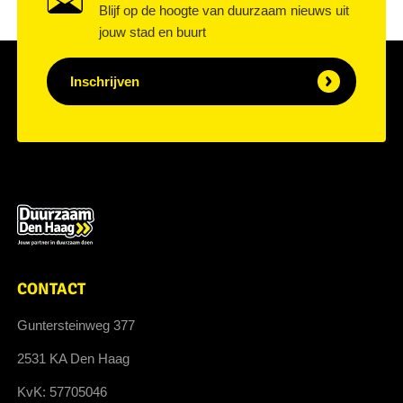
Blijf op de hoogte van duurzaam nieuws uit
jouw stad en buurt
Inschrijven
CONTACT
Guntersteinweg 377
2531 KA Den Haag
KvK: 57705046