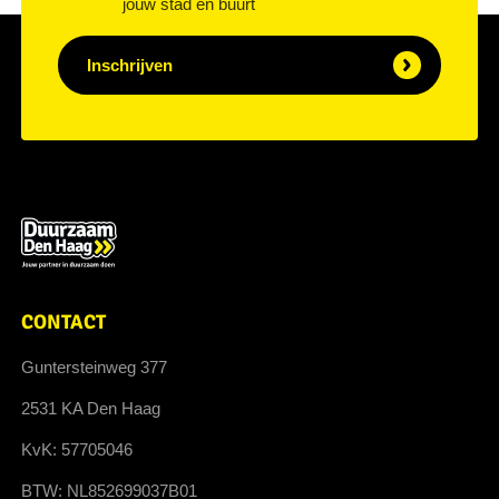
jouw stad en buurt
Inschrijven
CONTACT
Guntersteinweg 377
2531 KA Den Haag
KvK: 57705046
BTW: NL852699037B01