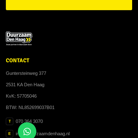
CONTACT
Guntersteinweg 377
2531 KA Den Haag
KvK: 57705046
BTW: NL852699037B01
070 364 3070
T
info@duurzaamdenhaag.nl
E