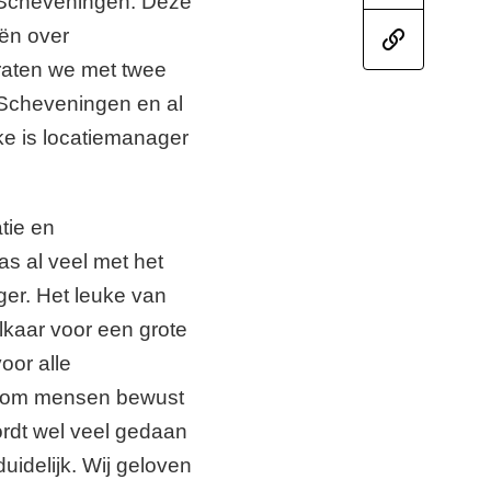
j Scheveningen. Deze
ën over
raten we met twee
 Scheveningen en al
ke is locatiemanager
tie en
s al veel met het
ger. Het leuke van
kaar voor een grote
oor alle
d om mensen bewust
ordt wel veel gedaan
uidelijk. Wij geloven