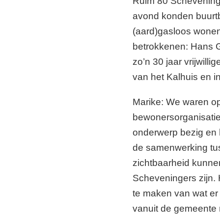
Ruim 80 Scheveninge
avond konden buurtb
(aard)gasloos wonen
betrokkenen: Hans G
zo’n 30 jaar vrijwil
van het Kalhuis en i
Marike: We waren op 
bewonersorganisatie
onderwerp bezig en h
de samenwerking tus
zichtbaarheid kunnen
Scheveningers zijn.
te maken van wat er 
vanuit de gemeente m