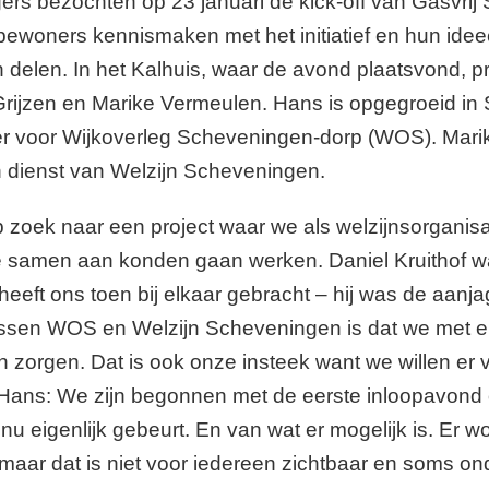
rs bezochten op 23 januari de kick-off van Gasvri
ewoners kennismaken met het initiatief en hun idee
 delen. In het Kalhuis, waar de avond plaatsvond, p
rijzen en Marike Vermeulen. Hans is opgegroeid in
liger voor Wijkoverleg Scheveningen-dorp (WOS). Mari
n dienst van Welzijn Scheveningen.
zoek naar een project waar we als welzijnsorganisa
 samen aan konden gaan werken. Daniel Kruithof wa
eeft ons toen bij elkaar gebracht – hij was de aanja
sen WOS en Welzijn Scheveningen is dat we met el
 zorgen. Dat is ook onze insteek want we willen er v
 Hans: We zijn begonnen met de eerste inloopavon
nu eigenlijk gebeurt. En van wat er mogelijk is. Er w
aar dat is niet voor iedereen zichtbaar en soms ond