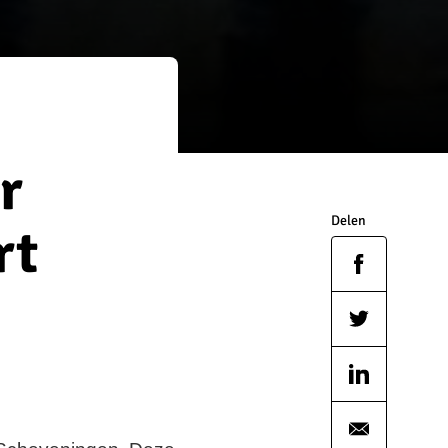
r
Delen
rt