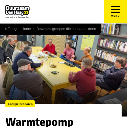
MENU
Terug
Home
Bewonersgroepen die duurzaam doen
Energie besparen
Warmtepomp