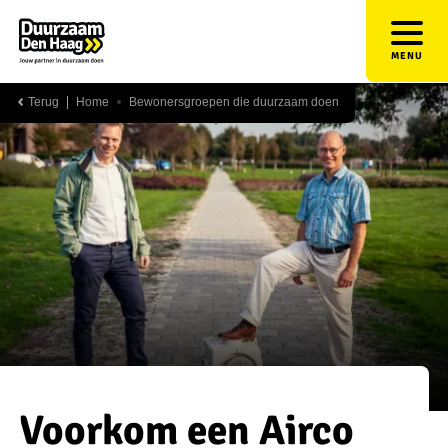
MENU
Terug
Home
Bewonersgroepen die duurzaam doen
Voorkom een Airco