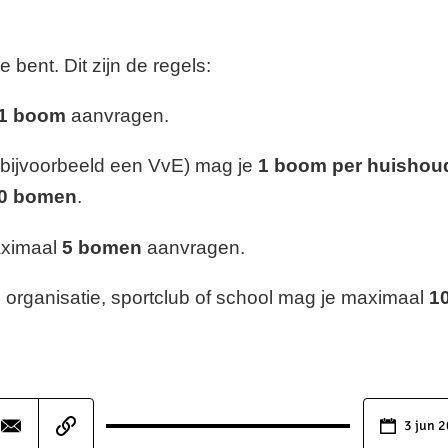
e bent. Dit zijn de regels:
1 boom
aanvragen.
bijvoorbeeld een VvE) mag je
1 boom per huishou
0 bomen
.
aximaal
5 bomen
aanvragen.
 organisatie, sportclub of school mag je maximaal
1
3 jun 