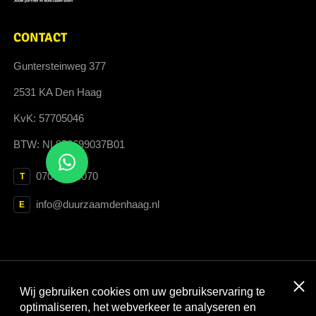
CONTACT
Guntersteinweg 377
2531 KA Den Haag
KvK: 57705046
BTW: NL852699037B01
070 364 3070
T
info@duurzaamdenhaag.nl
E
Clos
Wij gebruiken cookies om uw gebruikservaring te
Met dank aan:
optimaliseren, het webverkeer te analyseren en