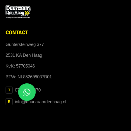
CONTACT
Guntersteinweg 377
2531 KA Den Haag
KvK: 57705046
BTW: NL852699037B01
070 364 3070
T
info@duurzaamdenhaag.nl
E